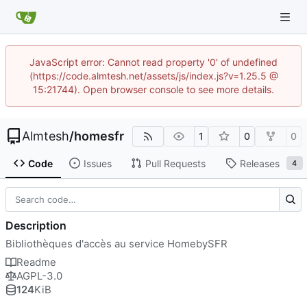
JavaScript error: Cannot read property '0' of undefined
(https://code.almtesh.net/assets/js/index.js?v=1.25.5 @
15:21744). Open browser console to see more details.
Almtesh
/
homesfr
1
0
0
Code
Issues
Pull Requests
Releases
4
Description
Bibliothèques d'accès au service HomebySFR
Readme
AGPL-3.0
124
KiB