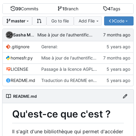
39
Commits
1
Branch
4
Tags
Go to file
Add File
Code
master
Sasha MOREL
Mise à jour de l'authentification
.gitignore
Gerenal:
homesfr.py
Mise à jour de l'authentification
LICENSE
Passage à la licence AGPL-3.0
README.md
Traduction du README en français
README.md
Qu'est-ce que c'est ?
Il s'agit d'une bibliothèque qui permet d'accéder