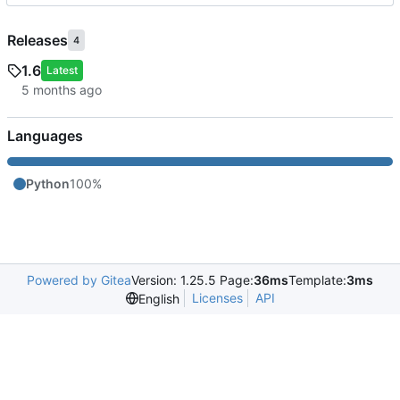
Releases
4
1.6
Latest
Languages
Python
100%
Powered by Gitea
Version: 1.25.5 Page:
36ms
Template:
3ms
Licenses
API
English